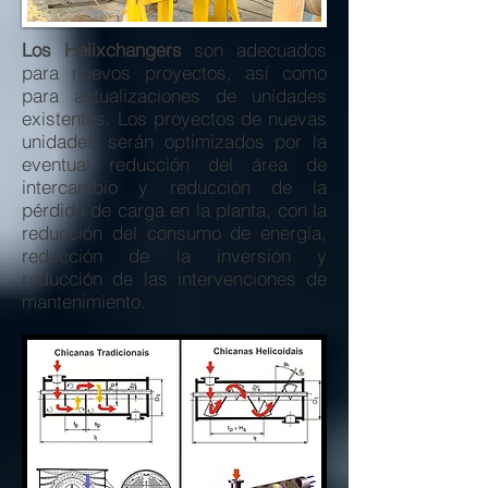
Los Helixchangers
son adecuados
para nuevos proyectos, así como
para actualizaciones de unidades
existentes. Los proyectos de nuevas
unidades serán optimizados por la
eventual reducción del área de
intercambio y reducción de la
pérdida de carga en la planta, con la
reducción del consumo de energía,
reducción de la inversión y
reducción de las intervenciones de
mantenimiento.