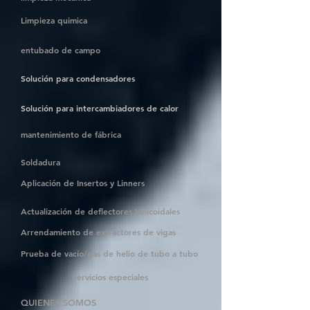
Limpieza quimica
entubado de campo
Solución para condensadores
Solución para intercambiadores de calor
mantenimiento de fábrica
Soldadura
Aplicación de Insertos y Linners
Actualización de deflectores helicoidales
Arrendamiento de extractores de vigas
Prueba de vacío/gas de helio de tubo a tubo
Servicios especiales
QUIENES SOMOS