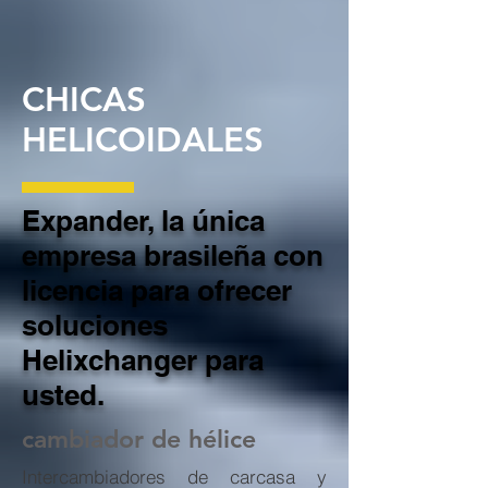
CHICAS
HELICOIDALES
Expander, la única
empresa brasileña con
licencia para ofrecer
soluciones
Helixchanger para
usted.
cambiador de hélice
Intercambiadores de carcasa y