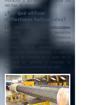
vibración y aumento de la vida útil
del haz de tubos.
¿Por qué utilizar
deflectores helicoidales?
Los intercambiadores helicoidales
son más efectivos para servicios
donde el coeficiente de transferencia
de calor en el lado de la carcasa es
decisivo en el dimensionamiento
térmico del intercambiador, o cuando
la caída de presión en el lado de la
carcasa es grande o cuando el
factor de ensuciamiento es alto.