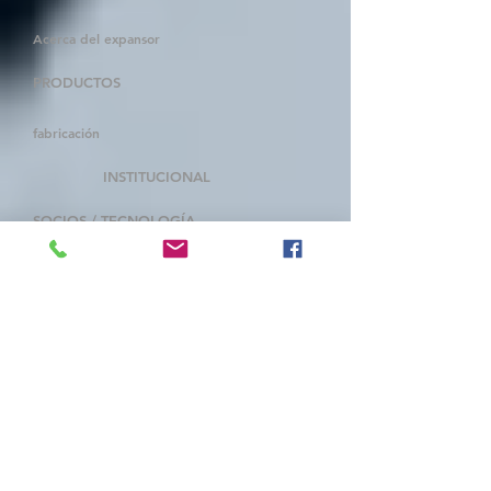
Acerca del expansor
PRODUCTOS
fabricación
INSTITUCIONAL
SOCIOS / TECNOLOGÍA
bronswerk
Sistemas Conco
tapar
cambiador de hélice
Servicio Macseal
Insertos y revestimientos CTI