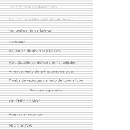
Solución para condensadores
Solución para intercambiadores de calor
mantenimiento de fábrica
Soldadura
Aplicación de Insertos y Linners
Actualización de deflectores helicoidales
Arrendamiento de extractores de vigas
Prueba de vacío/gas de helio de tubo a tubo
Servicios especiales
QUIENES SOMOS
Acerca del expansor
PRODUCTOS