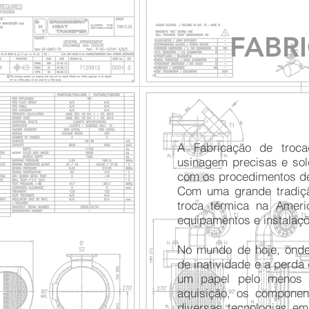
FABR
A Fabricação de troca
usinagem precisas e so
com os procedimentos d
Com uma grande tradiç
troca térmica na Ameri
equipamentos e instalaçõe
No mundo de hoje, onde
de inatividade e a per
um papel pelo menos 
aquisição, os componen
diversas tecnologias em