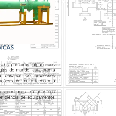
ICAS
eus parceiros, alguns dos
gias do mundo, esta pronta
a desafios de processos
ações com muita tecnologia
ias contínuas e ajudar aos
 eficiência de equipamentos