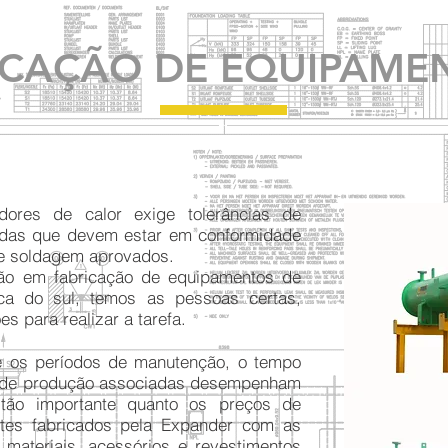
ICAÇÃO DE EQUIPAME
dores de calor exige tolerâncias de
ldas que devem estar em conformidade
e soldagem aprovados.
ão em fabricação de equipamentos de
ca do sul, temos as pessoas certas,
s para realizar a tarefa.
 os períodos de manutenção, o tempo
da de produção associadas desempenham
tão importante quanto os preços de
tes fabricados pela Expander com as
 materiais, acessórios e revestimentos