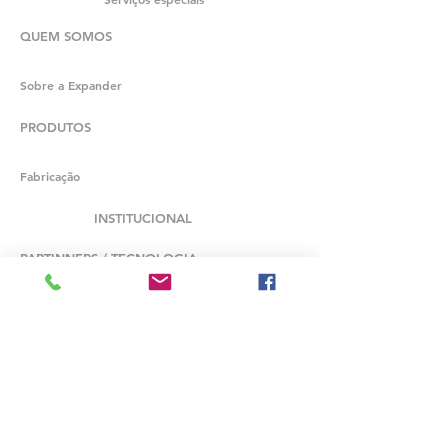
QUEM SOMOS
Sobre a Expander
PRODUTOS
Fabricação
INSTITUCIONAL
PARTINNERS / TECNOLOGIA
Bronswerk
Conco Systems
Taprogge
Helixchanger